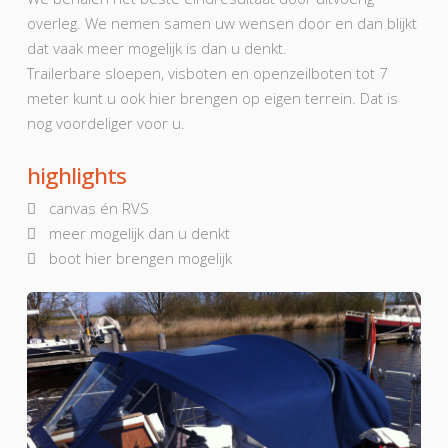
overleg. We nemen samen uw wensen door en dan blijkt
dat vaak meer mogelijk is dan u denkt.
Trailerbare sloepen, visboten en openzeilboten tot 7
meter kunt u ook hier brengen op eigen terrein. Dat is
nog voordeliger voor u.
highlights
canvas én RVS
meer mogelijk dan u denkt
boot hier brengen mogelijk