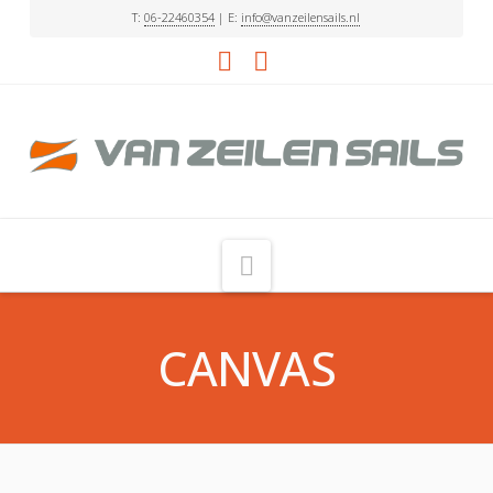
T:
06-22460354
| E:
info@vanzeilensails.nl
Facebook
LinkedIn
Navigation
CANVAS