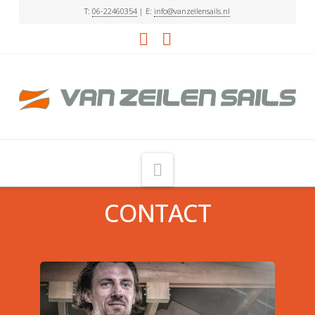
T:
06-22460354
| E:
info@vanzeilensails.nl
Facebook
LinkedIn
Navigation
CONTACT